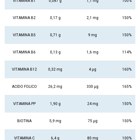
VITAMINA B1
0,087 g
1,1 mg
100%
VITAMINA B2
0,17 g
2,1 mg
150%
VITAMINA B5
0,71 g
9 mg
150%
VITAMINA B6
0,13 g
1,6 mg
114%
VITAMINA B12
0,32 mg
4 μg
160%
ACIDO FOLICO
26,2 mg
330 μg
165%
VITAMINA PP
1,90 g
24 mg
150%
BIOTINA
5,9 mg
75 μg
150%
VITAMINA C
6,4 g
80 mg
100%