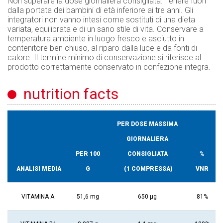
Non superare la dose giornaliera consigliata. Tenere fuori
dalla portata dei bambini di età inferiore ai tre anni. Gli
integratori non vanno intesi come sostituti di una dieta
variata, equilibrata e di un sano stile di vita. Conservare a
temperatura ambiente in luogo fresco e asciutto in
contenitore ben chiuso, al riparo dalla luce e da fonti di
calore. Il termine minimo di conservazione si riferisce al
prodotto correttamente conservato in confezione integra.
nutrition facts
PER DOSE MASSIMA
GIORNALIERA
PER 100
CONSIGLIATA
%
ANALISI MEDIA
G
(1 COMPRESSA)
VNR
VITAMINA A
51,6 mg
650 μg
81%