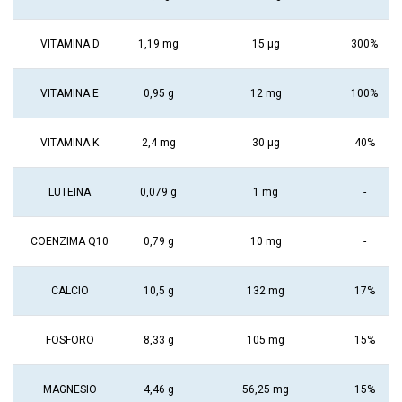
VITAMINA D
1,19 mg
15 μg
300%
VITAMINA E
0,95 g
12 mg
100%
VITAMINA K
2,4 mg
30 μg
40%
LUTEINA
0,079 g
1 mg
-
COENZIMA Q10
0,79 g
10 mg
-
CALCIO
10,5 g
132 mg
17%
FOSFORO
8,33 g
105 mg
15%
MAGNESIO
4,46 g
56,25 mg
15%