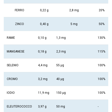
FERRO
0,22 g
2,8 mg
20%
ZINCO
0,40 g
5 mg
50%
RAME
0,10 g
1,3 mg
130%
MANGANESE
0,18 g
2,3 mg
115%
SELENIO
4,4 mg
55 μg
100%
CROMO
3,2 mg
40 μg
100%
IODIO
11,9 mg
150 μg
100%
ELEUTEROCOCCO
3,97 g
50 mg
-