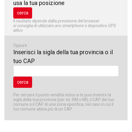
usa la tua posizione
Il risultato dipende dalla precisione del browser
si consiglia di utilizzare uno smartphone o dispositivo GPS
attivo
Oppure
Inserisci la sigla della tua provincia o il
tuo CAP
Per cercare il punto vendita vicino a te puoi inserire la
sigla della tua provincia (per es. RM o MI), il CAP del tuo
comune o il CAP di una zona specifica, nel caso in cui il
tuo comune abbia più di un CAP