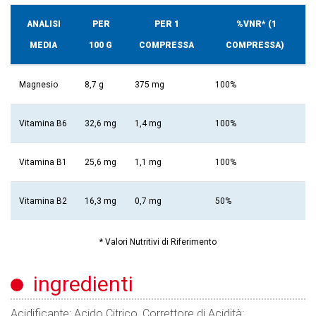
ANALISI
PER
PER 1
%VNR* (1
MEDIA
100 G
COMPRESSA
COMPRESSA)
Magnesio
8,7 g
375 mg
100%
Vitamina B6
32,6 mg
1,4 mg
100%
Vitamina B1
25,6 mg
1,1 mg
100%
Vitamina B2
16,3 mg
0,7 mg
50%
* Valori Nutritivi di Riferimento
ingredienti
Acidificante: Acido Citrico, Correttore di Acidità: