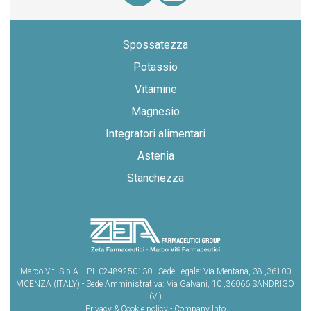
Spossatezza
Potassio
Vitamine
Magnesio
Integratori alimentari
Astenia
Stanchezza
Marco Viti S.p.A. - P.I. 02489250130 - Sede Legale: Via Mentana, 38 ,36100
VICENZA (ITALY) - Sede Amministrativa: Via Galvani, 10 ,36066 SANDRIGO
(VI)
Privacy
&
Cookie
policy -
Company Info