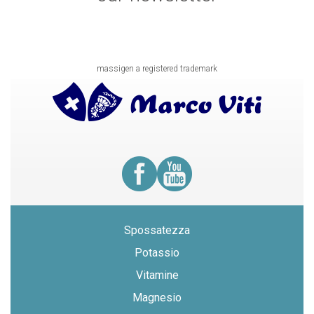
massigen a registered trademark
Spossatezza
Potassio
Vitamine
Magnesio