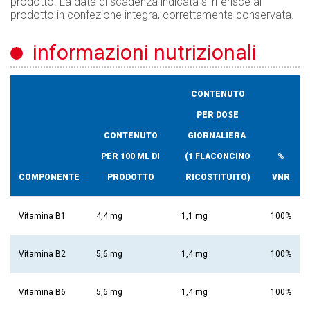
prodotto. La data di scadenza indicata si riferisce al
prodotto in confezione integra, correttamente conservata.
informazioni nutrizionali
CONTENUTO
PER DOSE
CONTENUTO
GIORNALIERA
PER 100 ML DI
(1 FLACONCINO
%
COMPONENTE
PRODOTTO
RICOSTITUITO)
VNR
Vitamina B1
4,4 mg
1,1 mg
100%
Vitamina B2
5,6 mg
1,4 mg
100%
Vitamina B6
5,6 mg
1,4 mg
100%