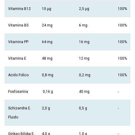
Vitamina B12
10 µg
2,5 µg
100%
Vitamina B5
24 mg
6 mg
100%
Vitamina PP
64 mg
16 mg
100%
Vitamina E
48 mg
12 mg
100%
Acido Folico
0,8 mg
0,2 mg
100%
Fosfoserina
0,16 g
40 mg
-
Schizandra E.
2,0 g
0,5 g
-
Fluido
Ginkgo Biloba E.
4,0 g
1,0 g
-