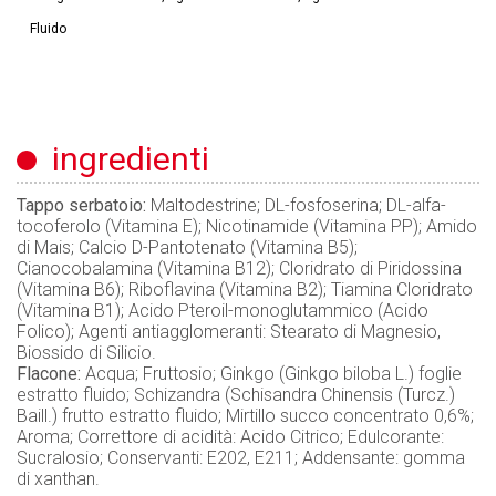
Fluido
ingredienti
Tappo serbatoio:
Maltodestrine; DL-fosfoserina; DL-alfa-
tocoferolo (Vitamina E); Nicotinamide (Vitamina PP); Amido
di Mais; Calcio D-Pantotenato (Vitamina B5);
Cianocobalamina (Vitamina B12); Cloridrato di Piridossina
(Vitamina B6); Riboflavina (Vitamina B2); Tiamina Cloridrato
(Vitamina B1); Acido Pteroil-monoglutammico (Acido
Folico); Agenti antiagglomeranti: Stearato di Magnesio,
Biossido di Silicio.
Flacone:
Acqua; Fruttosio; Ginkgo (Ginkgo biloba L.) foglie
estratto fluido; Schizandra (Schisandra Chinensis (Turcz.)
Baill.) frutto estratto fluido; Mirtillo succo concentrato 0,6%;
Aroma; Correttore di acidità: Acido Citrico; Edulcorante:
Sucralosio; Conservanti: E202, E211; Addensante: gomma
di xanthan.