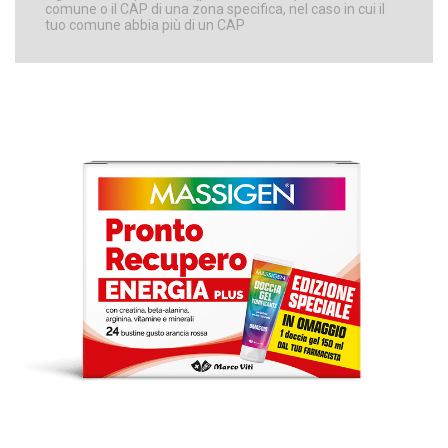
comune o il CAP di una zona specifica, nel caso in cui il
tuo comune abbia più di un CAP