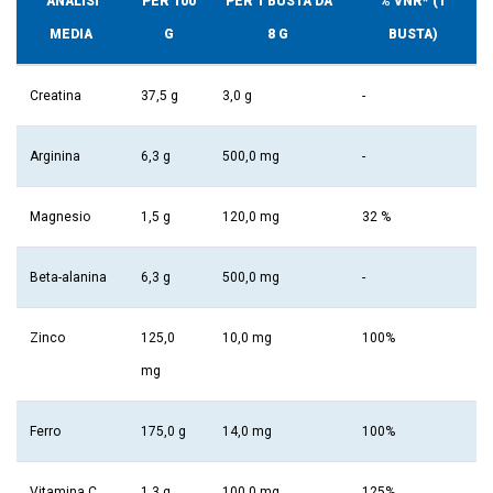
ANALISI
PER 100
PER 1 BUSTA DA
% VNR* (1
MEDIA
G
8 G
BUSTA)
Creatina
37,5 g
3,0 g
-
Arginina
6,3 g
500,0 mg
-
Magnesio
1,5 g
120,0 mg
32 %
Beta-alanina
6,3 g
500,0 mg
-
Zinco
125,0
10,0 mg
100%
mg
Ferro
175,0 g
14,0 mg
100%
Vitamina C
1,3 g
100,0 mg
125%