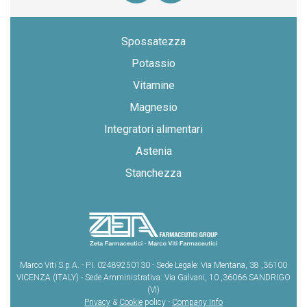
Spossatezza
Potassio
Vitamine
Magnesio
Integratori alimentari
Astenia
Stanchezza
Marco Viti S.p.A. - P.I. 02489250130 - Sede Legale: Via Mentana, 38 ,36100
VICENZA (ITALY) - Sede Amministrativa: Via Galvani, 10 ,36066 SANDRIGO
(VI)
Privacy
&
Cookie
policy -
Company Info