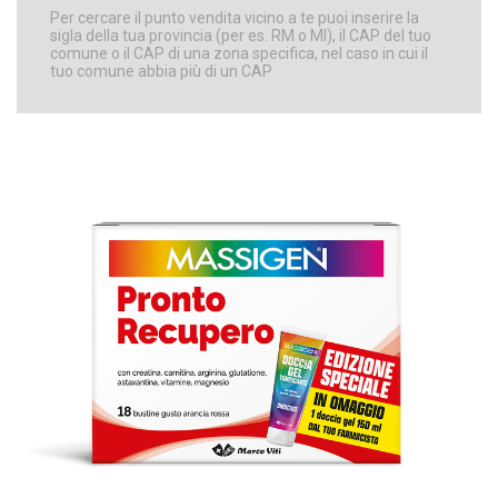
Per cercare il punto vendita vicino a te puoi inserire la
sigla della tua provincia (per es. RM o MI), il CAP del tuo
comune o il CAP di una zona specifica, nel caso in cui il
tuo comune abbia più di un CAP