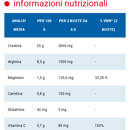
informazioni nutrizionali
ANALISI
PER 100
PER 2 BUSTE DA
% VNR* (2
MEDIA
G
6 G
BUSTE)
Creatina
25 g
3000 mg
-
Arginina
8,3 g
1000 mg
-
Magnesio
1,0 g
120,6 mg
32,20 %
Carnitina
0,8 g
100 mg
-
Glutatione
42 mg
5 mg
-
Vitamina C
0,7 g
80 mg
100%