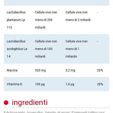
Lactobacillus
Cellule vive non
Cellule vive non
-
plantarum Lp-
meno di 200
meno di 2 miliardi
115
miliardi
Lactobacillus
Cellule vive non
Cellule vive non
-
acidophilus La-
meno di 100
meno di 1
14
miliardi
miliardo
Niacina
320 mg
3,2 mg
20%
Vitamina D
100 µg
1,0 µg
20%
ingredienti
Edulcorante: Isomalto; Amido di mais; Fermenti lattici vivi: