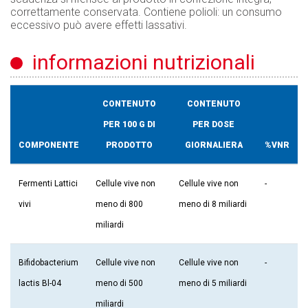
correttamente conservata. Contiene polioli: un consumo
eccessivo può avere effetti lassativi.
informazioni nutrizionali
CONTENUTO
CONTENUTO
PER 100 G DI
PER DOSE
COMPONENTE
PRODOTTO
GIORNALIERA
%VNR
Fermenti Lattici
Cellule vive non
Cellule vive non
-
vivi
meno di 800
meno di 8 miliardi
miliardi
Bifidobacterium
Cellule vive non
Cellule vive non
-
lactis Bl-04
meno di 500
meno di 5 miliardi
miliardi