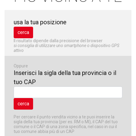
usa la tua posizione
Il risultato dipende dalla precisione del browser
si consiglia di utilizzare uno smartphone o dispositivo GPS
attivo
Oppure
Inserisci la sigla della tua provincia o il
tuo CAP
Per cercare il punto vendita vicino a te puoi inserire la
sigla della tua provincia (per es. RM o MI), il CAP del tuo
comune o il CAP di una zona specifica, nel caso in cui il
tuo comune abbia più di un CAP