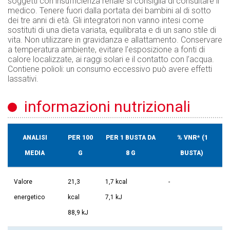
soggetti con insufficienza renale si consiglia di consultare il
medico. Tenere fuori dalla portata dei bambini al di sotto
dei tre anni di età. Gli integratori non vanno intesi come
sostituti di una dieta variata, equilibrata e di un sano stile di
vita. Non utilizzare in gravidanza e allattamento. Conservare
a temperatura ambiente, evitare l’esposizione a fonti di
calore localizzate, ai raggi solari e il contatto con l’acqua.
Contiene polioli: un consumo eccessivo può avere effetti
lassativi.
informazioni nutrizionali
ANALISI
PER 100
PER 1 BUSTA DA
% VNR* (1
MEDIA
G
8 G
BUSTA)
Valore
21,3
1,7 kcal
-
energetico
kcal
7,1 kJ
88,9 kJ