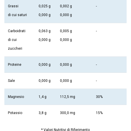
Grassi
0,025 g
0,002 g
-
di cui saturi
0,000 g
0,000 g
Carboidrati
0,063 g
0,005 g
-
di cui
0,000 g
0,000 g
zuccheri
Proteine
0,000 g
0,000 g
-
Sale
0,000 g
0,000 g
-
Magnesio
1,4 g
112,5 mg
30%
Potassio
3,8 g
300,0 mg
15%
* Valori Nutritivi di Riferimento