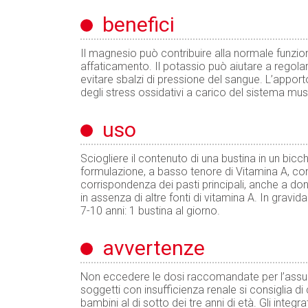
benefici
Il magnesio può contribuire alla normale funzio
affaticamento. Il potassio può aiutare a regol
evitare sbalzi di pressione del sangue. L’apport
degli stress ossidativi a carico del sistema mu
uso
Sciogliere il contenuto di una bustina in un bicc
formulazione, a basso tenore di Vitamina A, cons
corrispondenza dei pasti principali, anche a donn
in assenza di altre fonti di vitamina A. In grav
7-10 anni: 1 bustina al giorno.
avvertenze
Non eccedere le dosi raccomandate per l’assunz
soggetti con insufficienza renale si consiglia di
bambini al di sotto dei tre anni di età. Gli integr