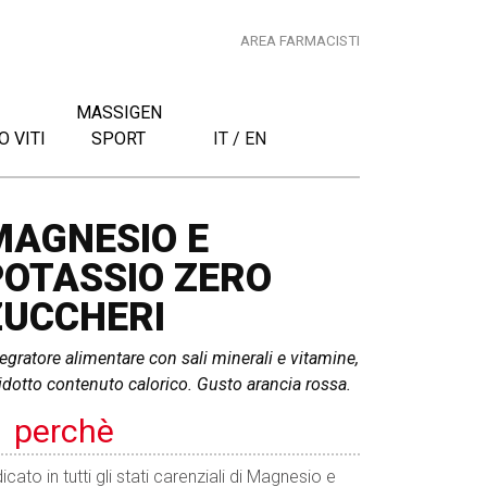
AREA FARMACISTI
MASSIGEN
 VITI
SPORT
IT
/
EN
MAGNESIO E
POTASSIO ZERO
ZUCCHERI
tegratore alimentare con sali minerali e vitamine,
ridotto contenuto calorico. Gusto arancia rossa.
perchè
icato in tutti gli stati carenziali di Magnesio e