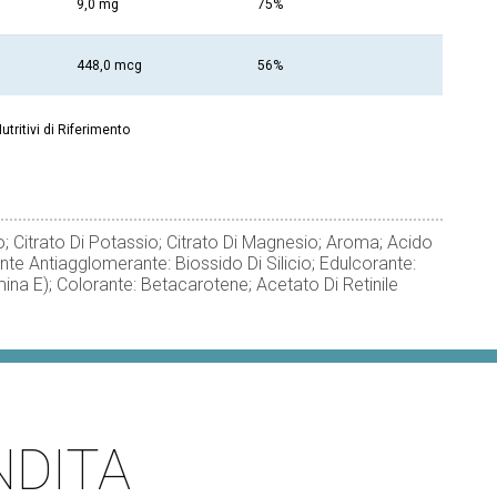
9,0 mg
75%
448,0 mcg
56%
Nutritivi di Riferimento
ico; Citrato Di Potassio; Citrato Di Magnesio; Aroma; Acido
nte Antiagglomerante: Biossido Di Silicio; Edulcorante:
mina E); Colorante: Betacarotene; Acetato Di Retinile
NDITA