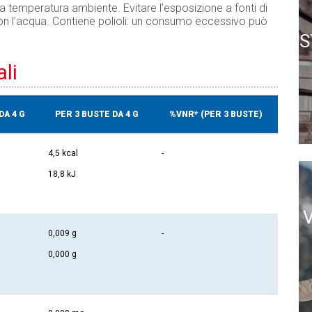
e a temperatura ambiente. Evitare l’esposizione a fonti di
o con l’acqua. Contiene polioli: un consumo eccessivo può
S
li
DA 4 G
PER 3 BUSTE DA 4 G
%VNR* (PER 3 BUSTE)
4,5 kcal
-
18,8 kJ
0,009 g
-
0,000 g