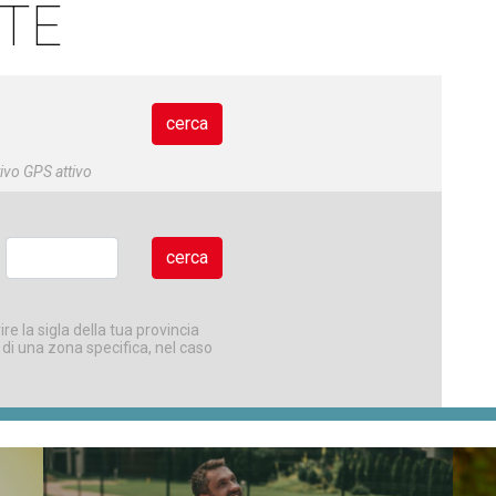
 TE
tivo GPS attivo
ire la sigla della tua provincia
 di una zona specifica, nel caso