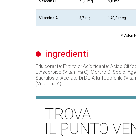
Vitamina E
75,0 mg
3,0 mg
Vitamina A
3,7 mg
149,3 mcg
* Valori 
ingredienti
Edulcorante: Eritritolo; Acidificante: Acido Citr
L-Ascorbico (Vitamina C); Cloruro Di Sodio; Age
Sucralosio; Acetato Di D,L-Alfa Tocoferile (Vita
(Vitamina A).
TROVA
IL PUNTO VE