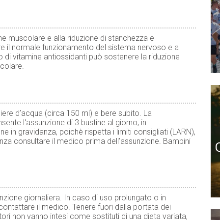
ne muscolare e alla riduzione di stanchezza e
are il normale funzionamento del sistema nervoso e a
o di vitamine antiossidanti può sostenere la riduzione
scolare.
hiere d’acqua (circa 150 ml) e bere subito. La
ente l'assunzione di 3 bustine al giorno, in
e in gravidanza, poichè rispetta i limiti consigliati (LARN),
idanza consultare il medico prima dell’assunzione. Bambini
ione giornaliera. In caso di uso prolungato o in
 contattare il medico. Tenere fuori dalla portata dei
atori non vanno intesi come sostituti di una dieta variata,