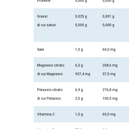
Proteine
0,000 g
0,000 g
Grassi
0,025 g
0,001 g
di cui saturi
0,000 g
0,000 g
Sale
1,5 g
60,0 mg
Magnesio citrato
6,5 g
258,6 mg
di cui Magnesio
937,4 mg
37,5 mg
Potassio citrato
6,9 g
276,8 mg
di cui Potassio
2,5 g
100,0 mg
Vitamina C
1,5 g
60,0 mg