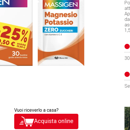
Po
at
Ap
da
as
1,
30
Se
Vuoi riceverlo a casa?
Acquista online