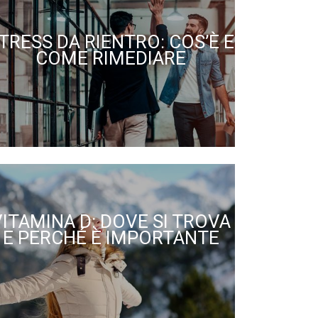
TRESS DA RIENTRO: COS’È E
COME RIMEDIARE
VITAMINA D: DOVE SI TROVA
E PERCHÉ È IMPORTANTE