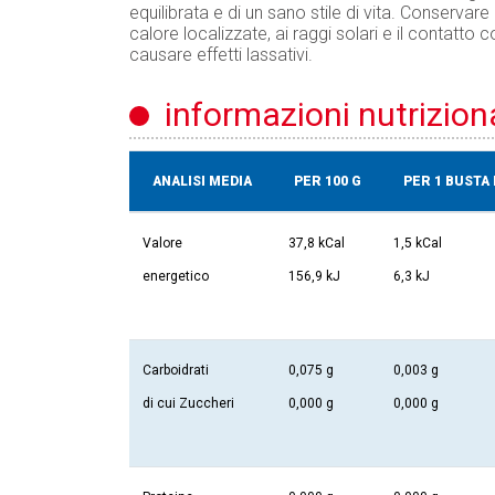
equilibrata e di un sano stile di vita. Conservar
calore localizzate, ai raggi solari e il contatt
causare effetti lassativi.
informazioni nutriziona
ANALISI MEDIA
PER 100 G
PER 1 BUSTA 
Valore
37,8 kCal
1,5 kCal
energetico
156,9 kJ
6,3 kJ
Carboidrati
0,075 g
0,003 g
di cui Zuccheri
0,000 g
0,000 g