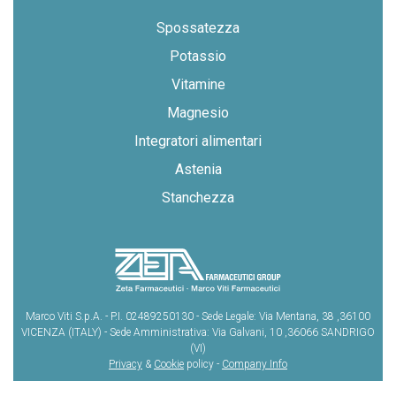
Spossatezza
Potassio
Vitamine
Magnesio
Integratori alimentari
Astenia
Stanchezza
Marco Viti S.p.A. - P.I. 02489250130 - Sede Legale: Via Mentana, 38 ,36100
VICENZA (ITALY) - Sede Amministrativa: Via Galvani, 10 ,36066 SANDRIGO
(VI)
Privacy
&
Cookie
policy -
Company Info