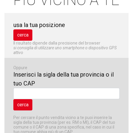
PIÙ VICINO A TE
usa la tua posizione
Il risultato dipende dalla precisione del browser
si consiglia di utilizzare uno smartphone o dispositivo GPS
attivo
Oppure
Inserisci la sigla della tua provincia o il
tuo CAP
Per cercare il punto vendita vicino a te puoi inserire la
sigla della tua provincia (per es. RM o MI), il CAP del tuo
comune o il CAP di una zona specifica, nel caso in cui il
tuo comune abbia più di un CAP