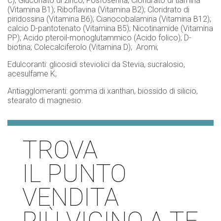
C); Gluconato di zinco; Fosfoserina; Cloridrato di tiamina
(Vitamina B1); Riboflavina (Vitamina B2); Cloridrato di
piridossina (Vitamina B6); Cianocobalamina (Vitamina B12);
calcio D-pantotenato (Vitamina B5); Nicotinamide (Vitamina
PP); Acido pteroil-monoglutammico (Acido folico); D-
biotina; Colecalciferolo (Vitamina D); Aromi;
Edulcoranti: glicosidi steviolici da Stevia, sucralosio,
acesulfame K;
Antiagglomeranti: gomma di xanthan, biossido di silicio,
stearato di magnesio.
TROVA
IL PUNTO
VENDITA