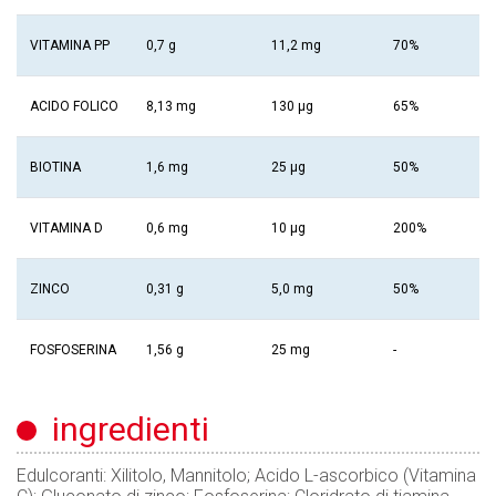
VITAMINA PP
0,7 g
11,2 mg
70%
ACIDO FOLICO
8,13 mg
130 μg
65%
BIOTINA
1,6 mg
25 μg
50%
VITAMINA D
0,6 mg
10 μg
200%
ZINCO
0,31 g
5,0 mg
50%
FOSFOSERINA
1,56 g
25 mg
-
ingredienti
Edulcoranti: Xilitolo, Mannitolo; Acido L-ascorbico (Vitamina