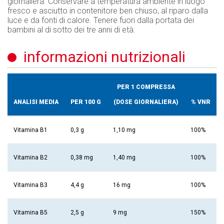
giornaliera. Conservare a temperatura ambiente in luogo
fresco e asciutto in contenitore ben chiuso, al riparo dalla
luce e da fonti di calore. Tenere fuori dalla portata dei
bambini al di sotto dei tre anni di età.
informazioni nutrizionali
PER 1 COMPRESSA
ANALISI MEDIA
PER 100 G
(DOSE GIORNALIERA)
% VNR
Vitamina B1
0,3 g
1,10 mg
100%
Vitamina B2
0,38 mg
1,40 mg
100%
Vitamina B3
4,4 g
16 mg
100%
Vitamina B5
2,5 g
9 mg
150%