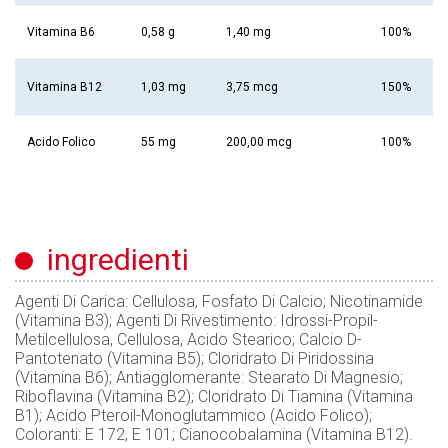
Vitamina B6
0,58 g
1,40 mg
100%
Vitamina B12
1,03 mg
3,75 mcg
150%
Acido Folico
55 mg
200,00 mcg
100%
ingredienti
Agenti Di Carica: Cellulosa, Fosfato Di Calcio; Nicotinamide
(Vitamina B3); Agenti Di Rivestimento: Idrossi-Propil-
Metilcellulosa, Cellulosa, Acido Stearico; Calcio D-
Pantotenato (Vitamina B5); Cloridrato Di Piridossina
(Vitamina B6); Antiagglomerante: Stearato Di Magnesio;
Riboflavina (Vitamina B2); Cloridrato Di Tiamina (Vitamina
B1); Acido Pteroil-Monoglutammico (Acido Folico);
Coloranti: E 172, E 101; Cianocobalamina (Vitamina B12).