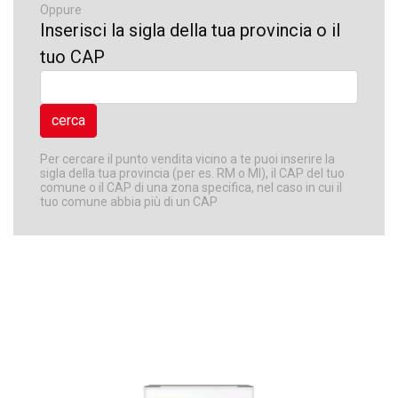
Oppure
Inserisci la sigla della tua provincia o il
tuo CAP
Per cercare il punto vendita vicino a te puoi inserire la
sigla della tua provincia (per es. RM o MI), il CAP del tuo
comune o il CAP di una zona specifica, nel caso in cui il
tuo comune abbia più di un CAP