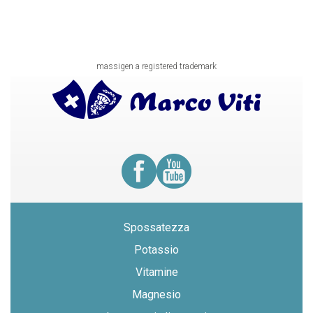
massigen a registered trademark
Spossatezza
Potassio
Vitamine
Magnesio