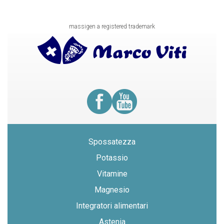
massigen a registered trademark
Spossatezza
Potassio
Vitamine
Magnesio
Integratori alimentari
Astenia